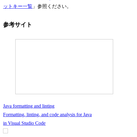
ットキー一覧
」参照ください。
参考サイト
Java formatting and linting
Formatting, linting, and code analysis for Java
in Visual Studio Code