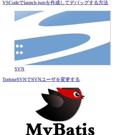
VSCodeでlaunch.jsonを作成してデバッグする方法
SVN
TortoseSVNでSVNユーザを変更する