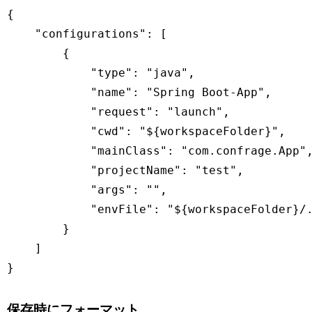
{

    "configurations": [

        {

            "type": "java",

            "name": "Spring Boot-App",

            "request": "launch",

            "cwd": "${workspaceFolder}",

            "mainClass": "com.confrage.App",
            "projectName": "test",

            "args": "",

            "envFile": "${workspaceFolder}/.
        }

    ]

}
保存時にフォーマット