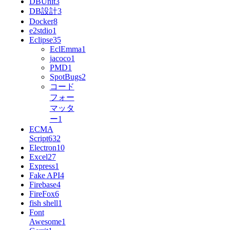
DBUnit
3
DB設計
3
Docker
8
e2stdio
1
Eclipse
35
EclEmma
1
jacoco
1
PMD
1
SpotBugs
2
コード
フォー
マッタ
ー
1
ECMA
Script6
32
Electron
10
Excel
27
Express
1
Fake API
4
Firebase
4
FireFox
6
fish shell
1
Font
Awesome
1