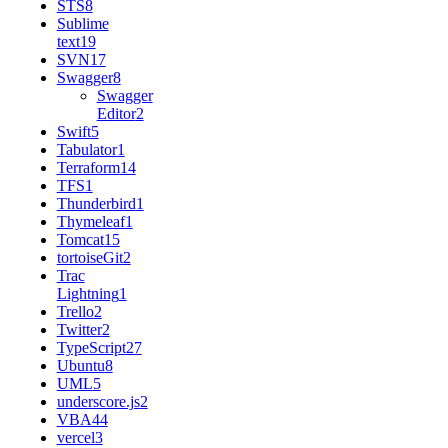
STS
8
Sublime
text
19
SVN
17
Swagger
8
Swagger
Editor
2
Swift
5
Tabulator
1
Terraform
14
TFS
1
Thunderbird
1
Thymeleaf
1
Tomcat
15
tortoiseGit
2
Trac
Lightning
1
Trello
2
Twitter
2
TypeScript
27
Ubuntu
8
UML
5
underscore.js
2
VBA
44
vercel
3