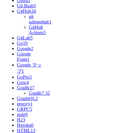
Gerrit
1
Git Bash
5
GitHub
34
git
submodule
1
GitHub
Actions
5
GitLab
5
Go
19
Google
2
Google
Fonts
1
Google マッ
プ
1
GoPro
5
Gow
4
Gradle
27
Gradle7.3
2
GraphQL
2
groovy
1
GRPC
5
gulp
9
H2
3
Heroku
6
HTML
13