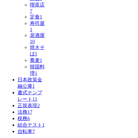
喫茶店
7
定食
1
寿司屋
1
居酒屋
10
焼きそ
ば
1
蕎麦
1
韓国料
理
1
日本政策金
融公庫
1
書式テンプ
レート
11
正規表現
2
法務
17
税務
6
結合テスト
1
自転車
7