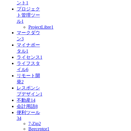
ント
1
プロジェク
ト管理ツー
ル
1
ProjectLibre
1
マークダウ
ン
3
マイナポー
タル
1
ライセンス
1
ライフスタ
イル
6
リモート開
発
2
レスポンシ
ブデザイン
1
不動産
14
会計用語
8
便利ツール
34
7-Zip
2
Beeceptor
1