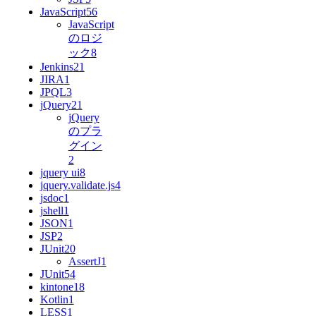
JavaScript
56
JavaScript
のロジ
ック
8
Jenkins
21
JIRA
1
JPQL
3
jQuery
21
jQuery
のプラ
グイン
2
jquery ui
8
jquery.validate.js
4
jsdoc
1
jshell
1
JSON
1
JSP
2
JUnit
20
AssertJ
1
JUnit5
4
kintone
18
Kotlin
1
LESS
1