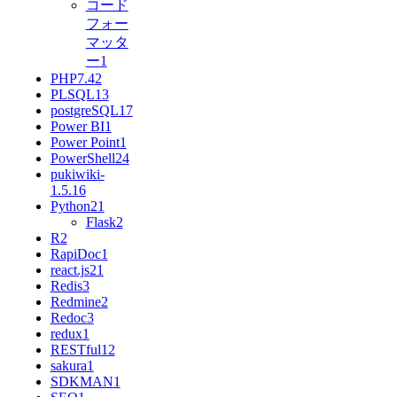
コード
フォー
マッタ
ー
1
PHP7.4
2
PLSQL
13
postgreSQL
17
Power BI
1
Power Point
1
PowerShell
24
pukiwiki-
1.5.1
6
Python
21
Flask
2
R
2
RapiDoc
1
react.js
21
Redis
3
Redmine
2
Redoc
3
redux
1
RESTful
12
sakura
1
SDKMAN
1