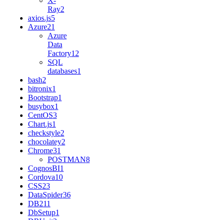
X-
Ray
2
axios.js
5
Azure
21
Azure
Data
Factory
12
SQL
databases
1
bash
2
bitronix
1
Bootstrap
1
busybox
1
CentOS
3
Chart.js
1
checkstyle
2
chocolatey
2
Chrome
31
POSTMAN
8
CognosBI
1
Cordova
10
CSS
23
DataSpider
36
DB2
11
DbSetup
1