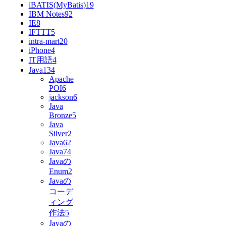
iBATIS(MyBatis)
19
IBM Notes9
2
IE
8
IFTTT
5
intra-mart
20
iPhone
4
IT用語
4
Java
134
Apache
POI
6
jackson
6
Java
Bronze
5
Java
Silver
2
Java6
2
Java7
4
Javaの
Enum
2
Javaの
コーデ
ィング
作法
5
Javaの