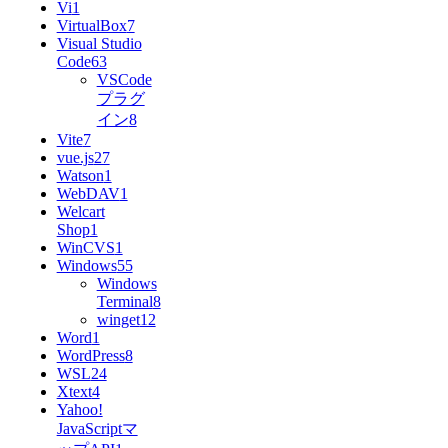
Vi
1
VirtualBox
7
Visual Studio
Code
63
VSCode
プラグ
イン
8
Vite
7
vue.js
27
Watson
1
WebDAV
1
Welcart
Shop
1
WinCVS
1
Windows
55
Windows
Terminal
8
winget
12
Word
1
WordPress
8
WSL
24
Xtext
4
Yahoo!
JavaScriptマ