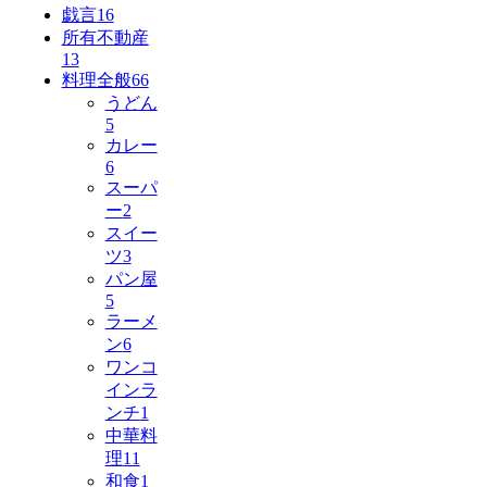
戯言
16
所有不動産
13
料理全般
66
うどん
5
カレー
6
スーパ
ー
2
スイー
ツ
3
パン屋
5
ラーメ
ン
6
ワンコ
インラ
ンチ
1
中華料
理
11
和食
1