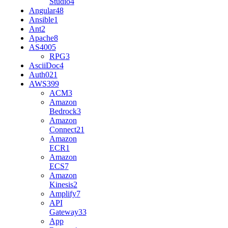
Studio
4
Angular
48
Ansible
1
Ant
2
Apache
8
AS400
5
RPG
3
AsciiDoc
4
Auth0
21
AWS
399
ACM
3
Amazon
Bedrock
3
Amazon
Connect
21
Amazon
ECR
1
Amazon
ECS
7
Amazon
Kinesis
2
Amplify
7
API
Gateway
33
App