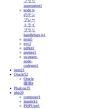
ブラリ
superagent
1
node.js
のテン
プレー
トライ
ブラリ
handlebars.js
1
nvm
5
nyc
2
pdfkit
1
prettier
1
swagger-
node-
codegen
1
npm
21
Oracle
52
Oracle
環境
8
Phalcon3
5
php
20
composer
1
imagick
1
PHPUnit
1