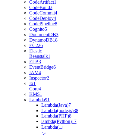
CodeArtifact
1
CodeBuild
3
CodeCommit
4
CodeDeploy
4
CodePipeline
8
Cognito
5
DocumentDB
3
DynamoDB
18
EC2
26
Elastic
Beanstalk
1
ELB
3
EventBridge
6
IAM
4
Inspector
2
IoT
Core
4
KMS
1
Lambda
91
Lambda(Java)
7
Lambda(node.js)
38
Lambda(PHP)
8
lambda(Python)
17
Lambda(コ
ン