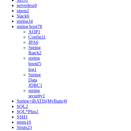
SEO
1
serverless
9
sinon
2
Slack
6
spring
34
spring boot
78
AOP
1
Config
11
JPA
6
Spring
Batch
2
spring
bootの
log
1
Spring
Data
JDBC
1
spring
security
1
Spring+iBATIS(MyBatis)
9
SQL
2
SQL*Plus
2
SSH
1
struts
16
Struts2
3