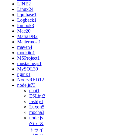
LINE
2
Linux
24
liquibase
1
Logback
1
lombok
3
Mac
20
MariaDB
2
Mattermost
1
maven
4
mockito
1
MSProject
1
mustache.js
1
MySQL
39
nginx
1
Node-RED
12
node.js
73
chai
1
ESLint
2
fastify
1
Luxon
5
mocha
3
node.js
のテス
トライ