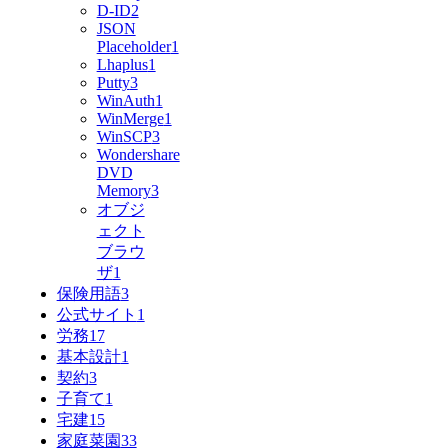
D-ID
2
JSON
Placeholder
1
Lhaplus
1
Putty
3
WinAuth
1
WinMerge
1
WinSCP
3
Wondershare
DVD
Memory
3
オブジ
ェクト
ブラウ
ザ
1
保険用語
3
公式サイト
1
労務
17
基本設計
1
契約
3
子育て
1
宅建
15
家庭菜園
33