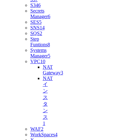
S3
46
Secrets
Manager
6
SES
5
SNS
14
SQS
2
Step
Funtions
8
Systems
Manager
5
VPC
10
NAT
Gateway
3
NAT
イ
ン
ス
タ
ン
ス
1
WAF
2
WorkSpaces
4