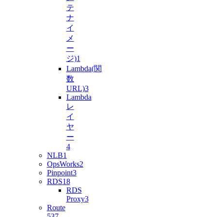
テ
ナ
イ
メ
ー
ジ)
1
Lambda(関
数
URL)
3
Lambda
レ
イ
ヤ
ー
4
NLB
1
OpsWorks
2
Pinpoint
3
RDS
18
RDS
Proxy
3
Route
53
7