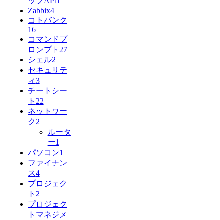
ップAPI
1
Zabbix
4
コトバンク
16
コマンドプ
ロンプト
27
シェル
2
セキュリテ
ィ
3
チートシー
ト
22
ネットワー
ク
2
ルータ
ー
1
パソコン
1
ファイナン
ス
4
プロジェク
ト
2
プロジェク
トマネジメ