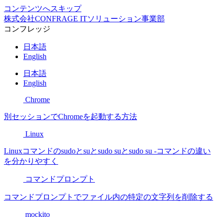
コンテンツへスキップ
株式会社CONFRAGE ITソリューション事業部
コンフレッジ
日本語
English
日本語
English
Chrome
別セッションでChromeを起動する方法
Linux
Linuxコマンドのsudoとsuとsudo suとsudo su -コマンドの違い
を分かりやすく
コマンドプロンプト
コマンドプロンプトでファイル内の特定の文字列を削除する
mockito