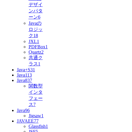
デザイ
ンパタ
ーン
6
Javaの
ロジッ
ク
18
JXL
1
PDFBox
1
Quartz
2
共通ク
ラス
1
Java+S3
1
Java11
3
Java8
37
関数型
インタ
フェー
ス
7
Java9
6
Jigsaw
1
JAVAEE7
7
Glassfish
1
JSF
5