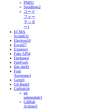
PMD
1
SpotBugs
2
コード
フォー
マッタ
ー
1
ECMA
Script6
32
Electron
10
Excel
27
Express
1
Fake API
4
Firebase
4
FireFox
6
fish shell
1
Font
Awesome
1
Gerrit
1
Git Bash
5
GitHub
34
git
submodule
1
GitHub
Actions
5