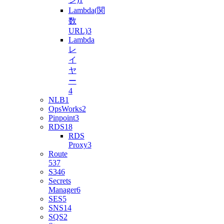
Lambda(関
数
URL)
3
Lambda
レ
イ
ヤ
ー
4
NLB
1
OpsWorks
2
Pinpoint
3
RDS
18
RDS
Proxy
3
Route
53
7
S3
46
Secrets
Manager
6
SES
5
SNS
14
SQS
2