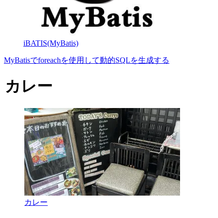
iBATIS(MyBatis)
MyBatisでforeachを使用して動的SQLを生成する
カレー
カレー