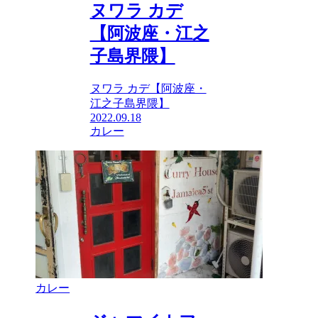
ヌワラ カデ
【阿波座・江之
子島界隈】
ヌワラ カデ【阿波座・
江之子島界隈】
2022.09.18
カレー
カレー