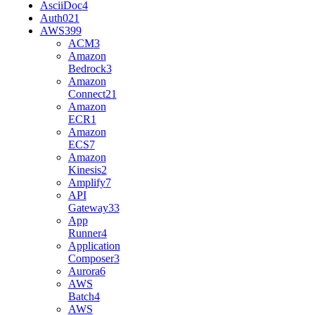
AsciiDoc
4
Auth0
21
AWS
399
ACM
3
Amazon
Bedrock
3
Amazon
Connect
21
Amazon
ECR
1
Amazon
ECS
7
Amazon
Kinesis
2
Amplify
7
API
Gateway
33
App
Runner
4
Application
Composer
3
Aurora
6
AWS
Batch
4
AWS