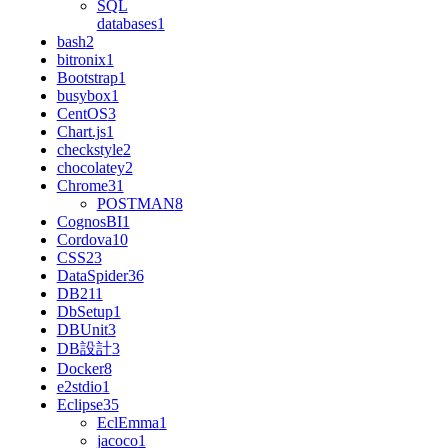
SQL
databases
1
bash
2
bitronix
1
Bootstrap
1
busybox
1
CentOS
3
Chart.js
1
checkstyle
2
chocolatey
2
Chrome
31
POSTMAN
8
CognosBI
1
Cordova
10
CSS
23
DataSpider
36
DB2
11
DbSetup
1
DBUnit
3
DB設計
3
Docker
8
e2stdio
1
Eclipse
35
EclEmma
1
jacoco
1