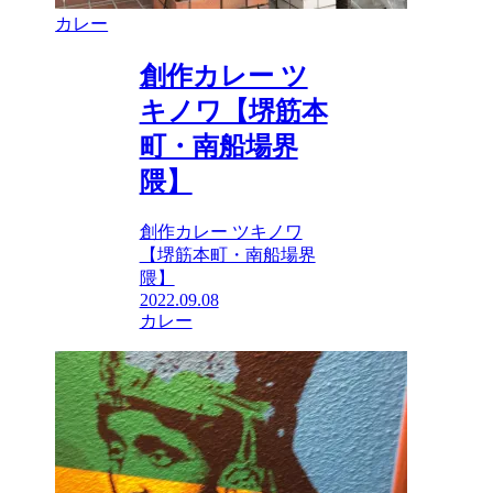
カレー
創作カレー ツ
キノワ【堺筋本
町・南船場界
隈】
創作カレー ツキノワ
【堺筋本町・南船場界
隈】
2022.09.08
カレー