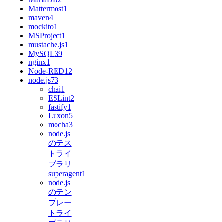
Mattermost
1
maven
4
mockito
1
MSProject
1
mustache.js
1
MySQL
39
nginx
1
Node-RED
12
node.js
73
chai
1
ESLint
2
fastify
1
Luxon
5
mocha
3
node.js
のテス
トライ
ブラリ
superagent
1
node.js
のテン
プレー
トライ