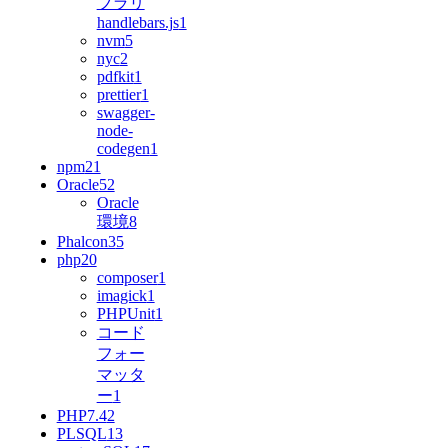
ブラリ
handlebars.js
1
nvm
5
nyc
2
pdfkit
1
prettier
1
swagger-
node-
codegen
1
npm
21
Oracle
52
Oracle
環境
8
Phalcon3
5
php
20
composer
1
imagick
1
PHPUnit
1
コード
フォー
マッタ
ー
1
PHP7.4
2
PLSQL
13