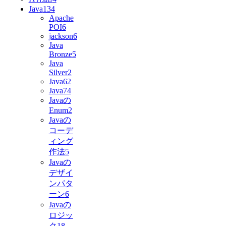
Java
134
Apache
POI
6
jackson
6
Java
Bronze
5
Java
Silver
2
Java6
2
Java7
4
Javaの
Enum
2
Javaの
コーデ
ィング
作法
5
Javaの
デザイ
ンパタ
ーン
6
Javaの
ロジッ
ク
18