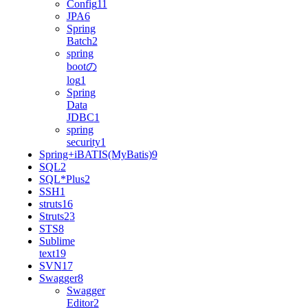
Config
11
JPA
6
Spring
Batch
2
spring
bootの
log
1
Spring
Data
JDBC
1
spring
security
1
Spring+iBATIS(MyBatis)
9
SQL
2
SQL*Plus
2
SSH
1
struts
16
Struts2
3
STS
8
Sublime
text
19
SVN
17
Swagger
8
Swagger
Editor
2