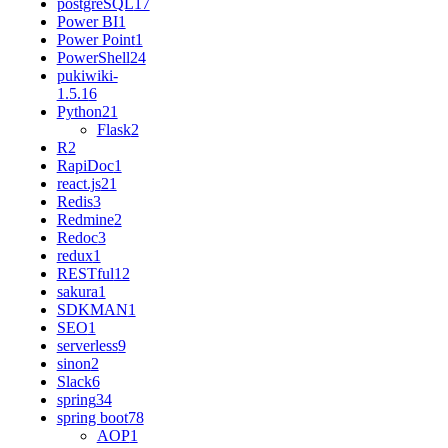
postgreSQL
17
Power BI
1
Power Point
1
PowerShell
24
pukiwiki-
1.5.1
6
Python
21
Flask
2
R
2
RapiDoc
1
react.js
21
Redis
3
Redmine
2
Redoc
3
redux
1
RESTful
12
sakura
1
SDKMAN
1
SEO
1
serverless
9
sinon
2
Slack
6
spring
34
spring boot
78
AOP
1