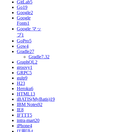
GitLab
5
Go
19
Google
2
Google
Fonts
1
Google マッ
プ
1
GoPro
5
Gow
4
Gradle
27
Gradle7.3
2
GraphQL
2
groovy
1
GRPC
5
gulp
9
H2
3
Heroku
6
HTML
13
iBATIS(MyBatis)
19
IBM Notes9
2
IE
8
IFTTT
5
intra-mart
20
iPhone
4
IT用語
4