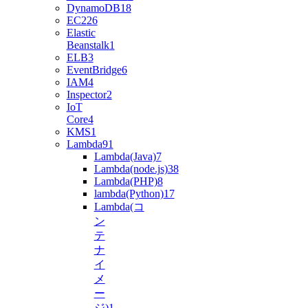
DynamoDB
18
EC2
26
Elastic
Beanstalk
1
ELB
3
EventBridge
6
IAM
4
Inspector
2
IoT
Core
4
KMS
1
Lambda
91
Lambda(Java)
7
Lambda(node.js)
38
Lambda(PHP)
8
lambda(Python)
17
Lambda(コ
ン
テ
ナ
イ
メ
ー
ジ)
1