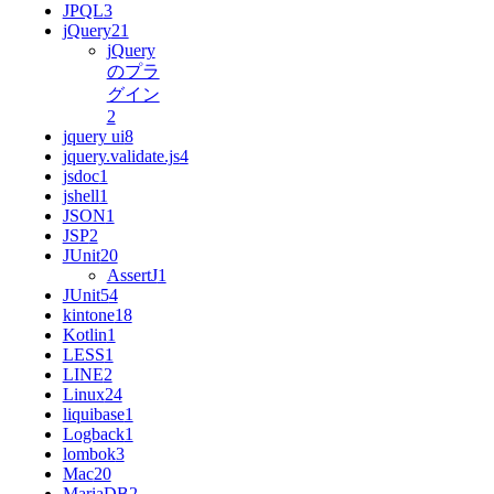
JPQL
3
jQuery
21
jQuery
のプラ
グイン
2
jquery ui
8
jquery.validate.js
4
jsdoc
1
jshell
1
JSON
1
JSP
2
JUnit
20
AssertJ
1
JUnit5
4
kintone
18
Kotlin
1
LESS
1
LINE
2
Linux
24
liquibase
1
Logback
1
lombok
3
Mac
20
MariaDB
2