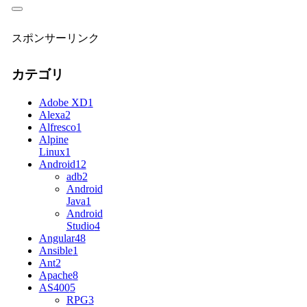
スポンサーリンク
カテゴリ
Adobe XD
1
Alexa
2
Alfresco
1
Alpine
Linux
1
Android
12
adb
2
Android
Java
1
Android
Studio
4
Angular
48
Ansible
1
Ant
2
Apache
8
AS400
5
RPG
3