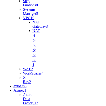
Step
Funtions
8
Systems
Manager
5
VPC
10
NAT
Gateway
3
NAT
イ
ン
ス
タ
ン
ス
1
WAF
2
WorkSpaces
4
X-
Ray
2
axios.js
5
Azure
21
Azure
Data
Factory
12