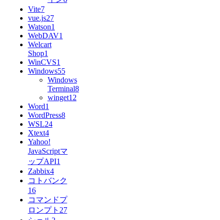
Vite
7
vue.js
27
Watson
1
WebDAV
1
Welcart
Shop
1
WinCVS
1
Windows
55
Windows
Terminal
8
winget
12
Word
1
WordPress
8
WSL
24
Xtext
4
Yahoo!
JavaScriptマ
ップAPI
1
Zabbix
4
コトバンク
16
コマンドプ
ロンプト
27