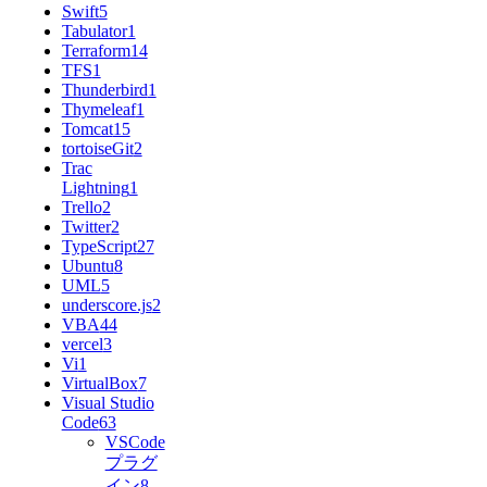
Swift
5
Tabulator
1
Terraform
14
TFS
1
Thunderbird
1
Thymeleaf
1
Tomcat
15
tortoiseGit
2
Trac
Lightning
1
Trello
2
Twitter
2
TypeScript
27
Ubuntu
8
UML
5
underscore.js
2
VBA
44
vercel
3
Vi
1
VirtualBox
7
Visual Studio
Code
63
VSCode
プラグ
イン
8