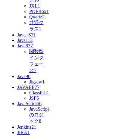
JXL
1
PDFBox
1
Quartz
2
共通ク
ラス
1
Java+S3
1
Java11
3
Java8
37
関数型
インタ
フェー
ス
7
Java9
6
Jigsaw
1
JAVAEE7
7
Glassfish
1
JSF
5
JavaScript
56
JavaScript
のロジ
ック
8
Jenkins
21
JIRA
1