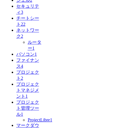
シェル
2
セキュリテ
ィ
3
チートシー
ト
22
ネットワー
ク
2
ルータ
ー
1
パソコン
1
ファイナン
ス
4
プロジェク
ト
2
プロジェク
トマネジメ
ント
1
プロジェク
ト管理ツー
ル
1
ProjectLibre
1
マークダウ