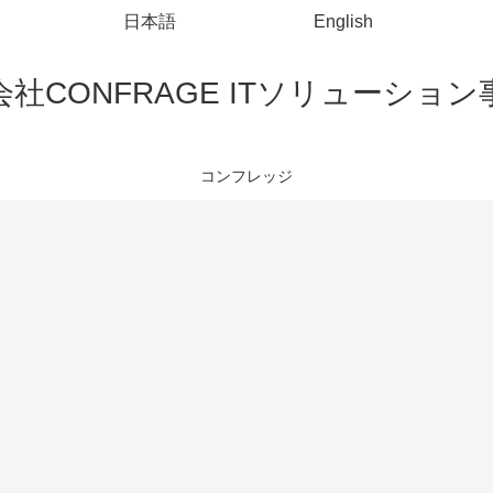
日本語
English
社CONFRAGE ITソリューショ
コンフレッジ
コマンドプロンプト
AWS
Chrome
Ex
コマンドプロ
ECMA
別セッション
ンプトでファ
Script6（Java
でChromeを起
イル内の特定
Script）のnew
動する方法
E
の文字列を削
Date()をUTC
シ
除する
からJSTに変
テ
換する方法
り
字
(AWS Lambda
れ
で注意)