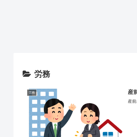
PowerShell
SVN
Eclipse
PowerShellで
Eclipseのコ
コンソールに
ソールログを
文字列を出力
ファイル出力
SVNで特定の
する方法
する方法
リビジョンに
戻す方法
(TortoiseSVN,
Eclipse)
労務
産
労務
産前