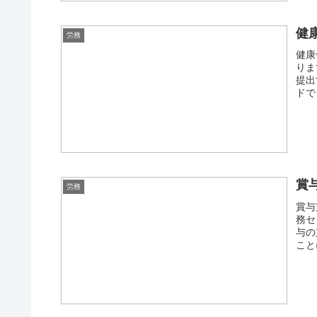
健
労務
健康
りま
提出
ドで
賞
労務
賞与
務セ
与の
こと