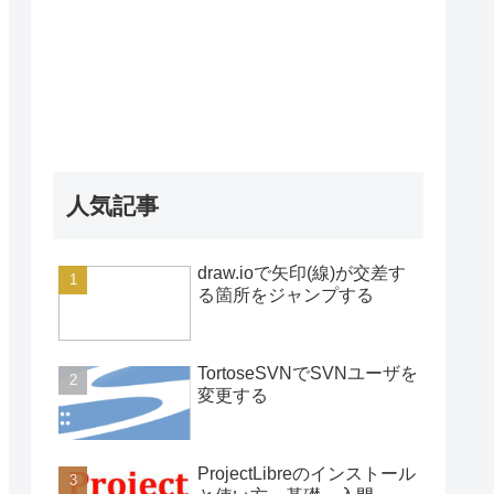
人気記事
draw.ioで矢印(線)が交差す
る箇所をジャンプする
TortoseSVNでSVNユーザを
変更する
ProjectLibreのインストール