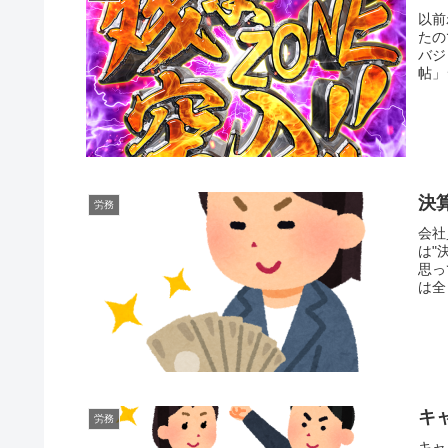
以前
たの
バジ
帖」
決
労務
会社
は"
思っ
は全
キ
労務
キャ