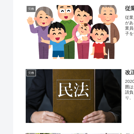
従
労務
従業
があ
業員
子を
改
労務
20
囲は
請負
り、