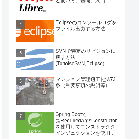
と使い方、基礎、入門
Eclipseのコンソールログを
ファイル出力する方法
SVNで特定のリビジョンに
戻す方法
(TortoiseSVN,Eclipse)
マンション管理適正化法72
条（重要事項の説明等）
Spring Bootで
@RequiredArgsConstructor
を使用してコンストラクタ
インジェクションを使用す