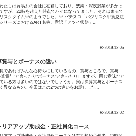
わたしは貿易系の会社に在籍しており、残業・深夜残業が多かっ
ですが、22時を超えた時点でハイになってました。それはまるで
リスクタイム※のようでした。※ パチスロ「バジリスク甲賀忍法
シリーズにおけるART名称。意訳「アツイ状態」...
2019.12.05
算賞与とボーナスの違い
員であればみんな心待ちにしているもの、賞与ところで、賞与
決算賞与"と言ったり"ボーナス"と言ったりしますが、同じ意味だと
ている方は多いのではないでしょうか。実は決算賞与とボーナス
く異なるもの。今回はこの2つの違いをお話しした...
2019.12.02
ャリアアップ助成金・正社員化コース
リアアップ助成金・正社員化コースとは有期契約労働者、短時間