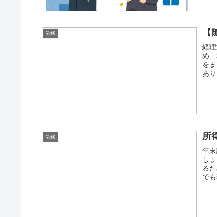
【
労務
経理
め、
をま
あり
所
労務
年末
しょ
るた
でも