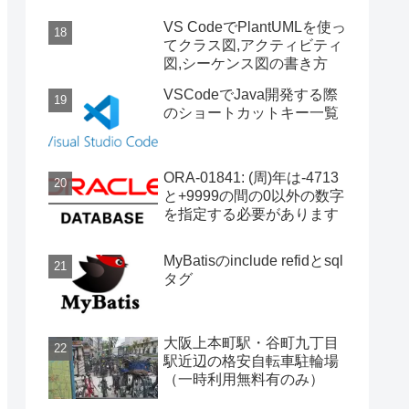
VS CodeでPlantUMLを使っ
てクラス図,アクティビティ
図,シーケンス図の書き方
VSCodeでJava開発する際
のショートカットキー一覧
ORA-01841: (周)年は-4713
と+9999の間の0以外の数字
を指定する必要があります
MyBatisのinclude refidとsql
タグ
大阪上本町駅・谷町九丁目
駅近辺の格安自転車駐輪場
（一時利用無料有のみ）