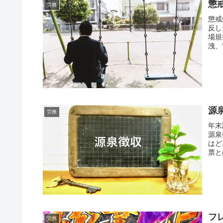
懲
労務
懲戒
反し
場規
洩、
源
労務
年末
源泉
はど
票と
フ
労務