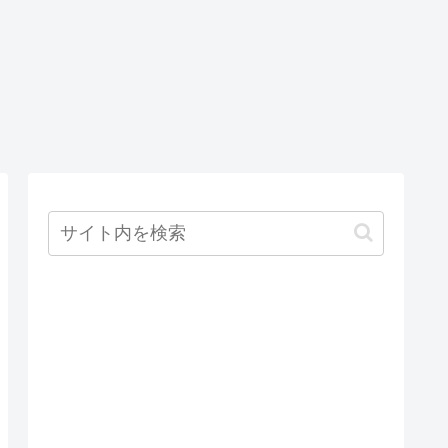
Visual Studio Code
sual Studio
odeでJSON
式のファイ
を整形する