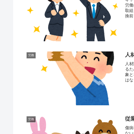
労働
取組
換前
人
労務
人材
るた
象と
はな
従
労務
傷病
ない