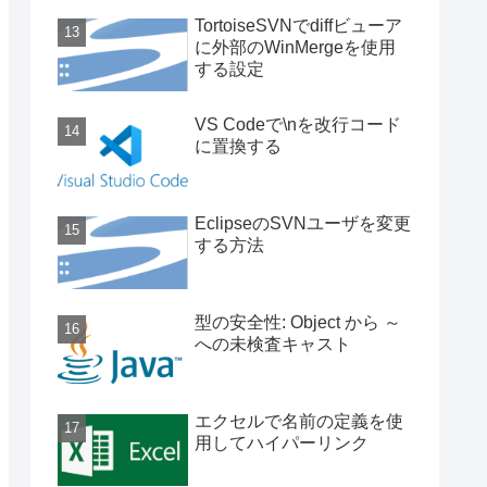
TortoiseSVNでdiffビューア
に外部のWinMergeを使用
する設定
VS Codeで\nを改行コード
に置換する
EclipseのSVNユーザを変更
する方法
型の安全性: Object から ～
への未検査キャスト
エクセルで名前の定義を使
用してハイパーリンク