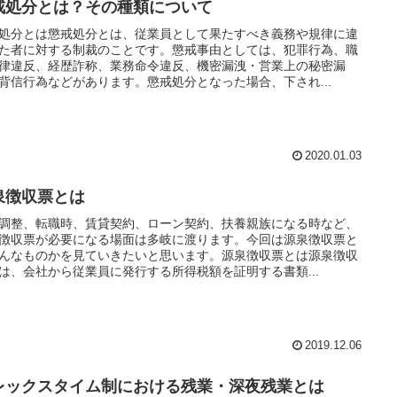
戒処分とは？その種類について
処分とは懲戒処分とは、従業員として果たすべき義務や規律に違
た者に対する制裁のことです。懲戒事由としては、犯罪行為、職
律違反、経歴詐称、業務命令違反、機密漏洩・営業上の秘密漏
背信行為などがあります。懲戒処分となった場合、下され...
2020.01.03
泉徴収票とは
調整、転職時、賃貸契約、ローン契約、扶養親族になる時など、
徴収票が必要になる場面は多岐に渡ります。今回は源泉徴収票と
んなものかを見ていきたいと思います。源泉徴収票とは源泉徴収
は、会社から従業員に発行する所得税額を証明する書類...
2019.12.06
レックスタイム制における残業・深夜残業とは