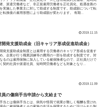
者、派遣労働者など、非正規雇用労働者を正社員化、処遇改善の
を実施した事業主に対して助成する制度です。助成額について転
と転換後の雇用形態により助成額が変わります。 有期...
2019.11.15
材開発支援助成金（旧キャリア形成促進助成金）
開発支援助成金制度とは雇用する労働者のキャリア形成を促進す
め、企業が行う職業訓練等の費用の一部を助成する制度です。対
なるのは雇用保険に加入している被保険者なので、正社員だけで
く契約社員や派遣社員、短時間労働者なども対象となり...
2019.11.09
業員の傷病手当申請から支給まで
手当とは傷病手当とは、病気や怪我で就業が難しく報酬を受けれ
場合に被保険者とその家族の生活を保障するために設けられた制