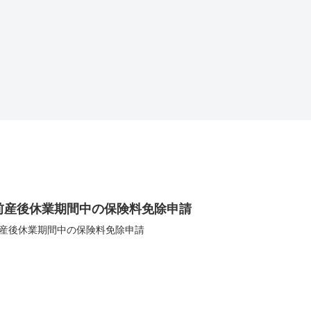
Config
Visual Studio Code
SVN
ン
Spring Bootで
@RequiredArg
sConstructorを
VSCodeで
TortoseSVNで
Vi
使用してコン
launch.jsonを
SVNユーザを
C
ストラクタイ
作成してデバ
変更する
形
ンジェクショ
ッグする方法
ル
ンを使用する
前産後休業期間中の保険料免除申請
産後休業期間中の保険料免除申請