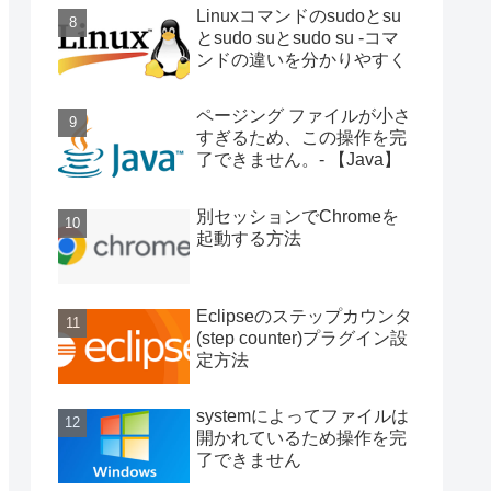
る
Linuxコマンドのsudoとsu
とsudo suとsudo su -コマ
ンドの違いを分かりやすく
ページング ファイルが小さ
すぎるため、この操作を完
了できません。- 【Java】
別セッションでChromeを
起動する方法
Eclipseのステップカウンタ
(step counter)プラグイン設
定方法
systemによってファイルは
開かれているため操作を完
了できません