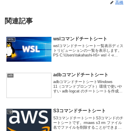
高橋
関連記事
wslコマンドチートシート
WSL
wslコマンドチートシート一覧表示ディス
トリビューションの一覧を表示します。
PS C:\Users\takahashi-h5> wsl -l -v
NAME STATE VERSION* Ubuntu
Running 1インストール可能なデ...
adbコマンドチートシート
adb
adbコマンドチートシートWindows
11（コマンドプロンプト）環境で使いや
すい adb logcat のチートシートを作成し
ました。ログに日本語が含まれる場合、
Windowsのコマンドプロンプト（Shift-
JIS）だと文字化けするこ...
S3コマンドチートシート
S3
S3コマンドチートシートS3コマンドのチ
ートシートです。rmaws s3 rm ファイル
名でファイルを削除することができま