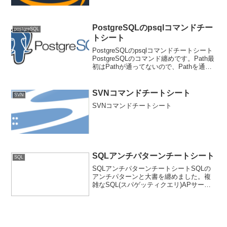
す。aws s3 rm
s3://mybucket/var/db/000000001.jsoncp
ローカルのファイルを...
PostgreSQLのpsqlコマンドチー
postgreSQL
トシート
PostgreSQLのpsqlコマンドチートシート
PostgreSQLのコマンド纏めです。Path最
初はPathが通ってないので、Pathを通し
まます。私の環境だと以下です。
C:\Program Files\PostgreSQL\9.6\b...
SVNコマンドチートシート
SVN
SVNコマンドチートシート
SQLアンチパターンチートシート
SQL
SQLアンチパターンチートシートSQLの
アンチパターンと大書を纏めました。複
雑なSQL(スパゲッティクエリ)APサーバ
とDBサーバのトラフィックを考慮して1
つのSQLを書く、ということが過去によ
くありました。最近ではこのトラフィッ
クよりも簡...