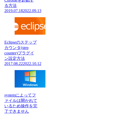
Chromeを起動す
る方法
2019.07.18
2022.09.13
Eclipseのステップ
カウンタ(step
counter)プラグイ
ン設定方法
2017.08.22
2022.10.12
systemによってフ
ァイルは開かれて
いるため操作を完
了できません