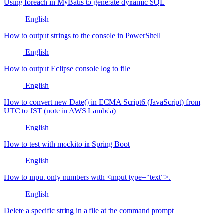
Using foreach in MyBatis to generate dynamic SQL
English
How to output strings to the console in PowerShell
English
How to output Eclipse console log to file
English
How to convert new Date() in ECMA Script6 (JavaScript) from
UTC to JST (note in AWS Lambda)
English
How to test with mockito in Spring Boot
English
How to input only numbers with <input type="text">.
English
Delete a specific string in a file at the command prompt