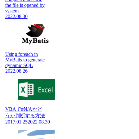
the file is opened by
system
2022.08.30
Using foreach in
MyBatis to generate
dynamic SQL
2022.08.26
VBAで#N/Aかど
うか判断する方法
2017.01.25
2022.08.30