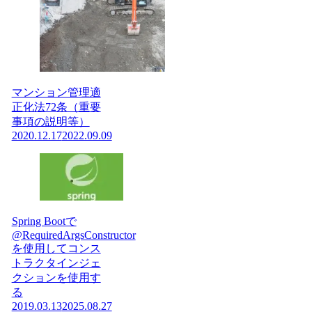
マンション管理適
正化法72条（重要
事項の説明等）
2020.12.17
2022.09.09
Spring Bootで
@RequiredArgsConstructor
を使用してコンス
トラクタインジェ
クションを使用す
る
2019.03.13
2025.08.27