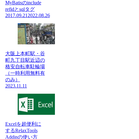
MyBatisのinclude
refidとsqlタグ
2017.09.21
2022.08.26
大阪上本町駅・谷
町九丁目駅近辺の
格安自転車駐輪場
（一時利用無料有
のみ）
2023.11.11
Excelを超便利に
するRelaxTools
Addinの使い方