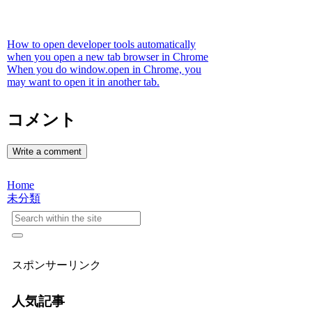
How to open developer tools automatically
when you open a new tab browser in Chrome
When you do window.open in Chrome, you
may want to open it in another tab.
コメント
Write a comment
Home
未分類
スポンサーリンク
人気記事