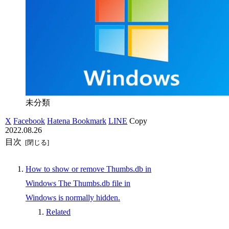
未分類
X
Facebook
Hatena Bookmark
LINE
Copy
2022.08.26
目次
How to show or remove Thumbs.db in
Windows The Thumbs.db file in
Windows is normally hidden.
Related