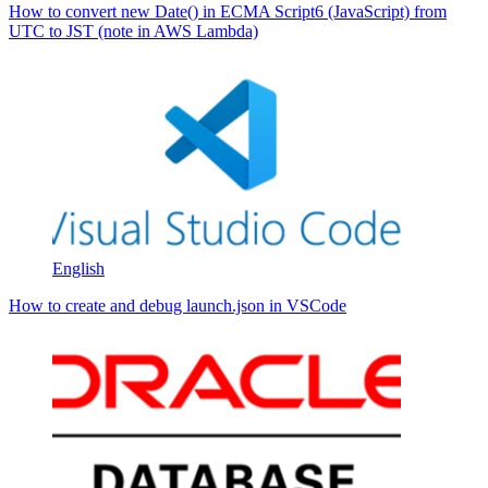
How to convert new Date() in ECMA Script6 (JavaScript) from
UTC to JST (note in AWS Lambda)
English
How to create and debug launch.json in VSCode