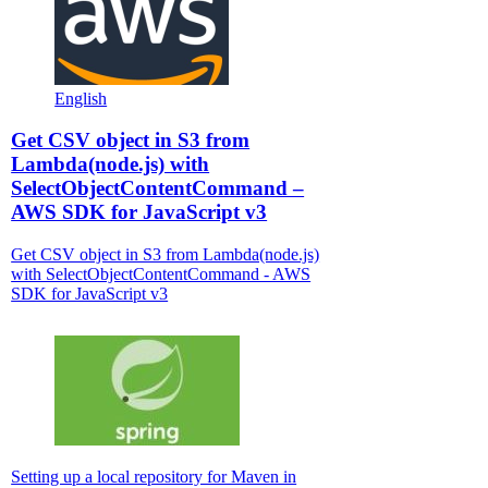
English
Get CSV object in S3 from
Lambda(node.js) with
SelectObjectContentCommand –
AWS SDK for JavaScript v3
Get CSV object in S3 from Lambda(node.js)
with SelectObjectContentCommand - AWS
SDK for JavaScript v3
Setting up a local repository for Maven in