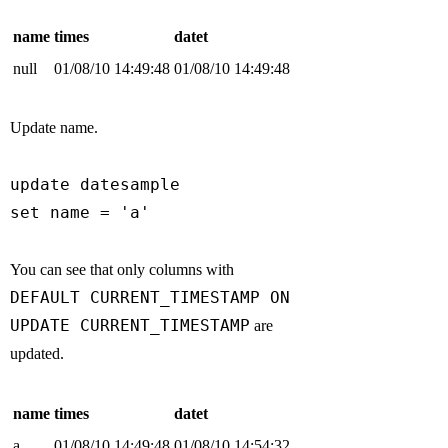
name
times
datet
null
01/08/10 14:49:48
01/08/10 14:49:48
Update name.
update datesample

set name = 'a'
You can see that only columns with
DEFAULT CURRENT_TIMESTAMP ON
UPDATE CURRENT_TIMESTAMP
are
updated.
name
times
datet
a
01/08/10 14:49:48
01/08/10 14:54:32