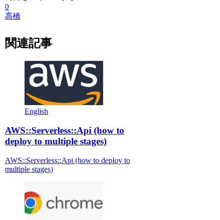
0
高橋
関連記事
English
AWS::Serverless::Api (how to
deploy to multiple stages)
AWS::Serverless::Api (how to deploy to
multiple stages)