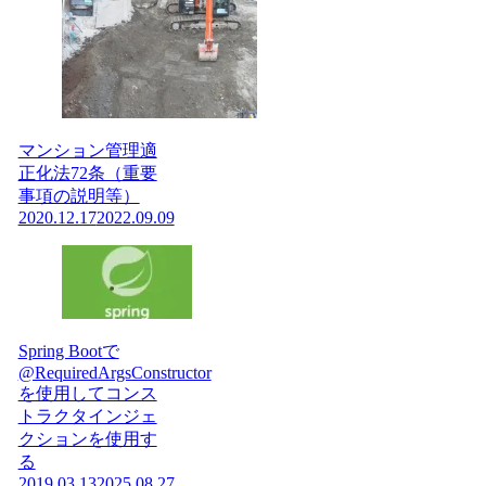
マンション管理適
正化法72条（重要
事項の説明等）
2020.12.17
2022.09.09
Spring Bootで
@RequiredArgsConstructor
を使用してコンス
トラクタインジェ
クションを使用す
る
2019.03.13
2025.08.27