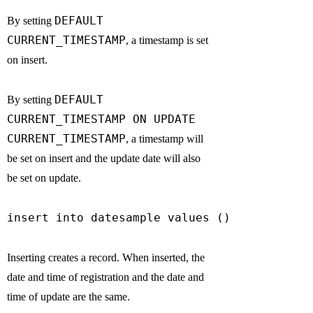
DEFAULT
By setting
CURRENT_TIMESTAMP
, a timestamp is set
on insert.
DEFAULT
By setting
CURRENT_TIMESTAMP ON UPDATE
CURRENT_TIMESTAMP
, a timestamp will
be set on insert and the update date will also
be set on update.
insert into datesample values ()
Inserting creates a record. When inserted, the
date and time of registration and the date and
time of update are the same.