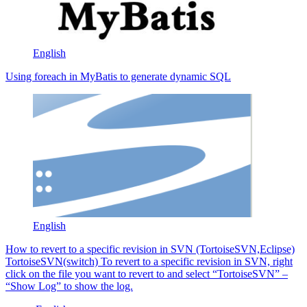
English
Using foreach in MyBatis to generate dynamic SQL
English
How to revert to a specific revision in SVN (TortoiseSVN,Eclipse)
TortoiseSVN(switch) To revert to a specific revision in SVN, right
click on the file you want to revert to and select “TortoiseSVN” –
“Show Log” to show the log.