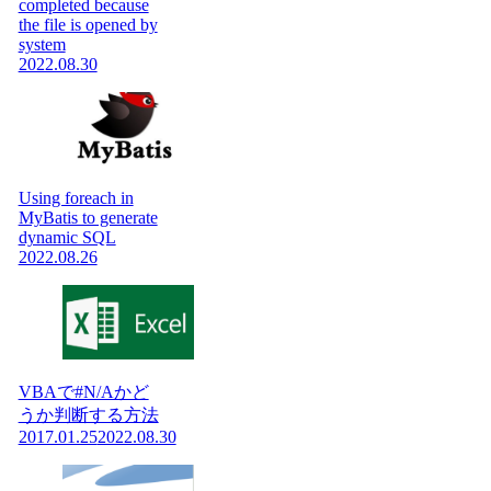
completed because
the file is opened by
system
2022.08.30
Using foreach in
MyBatis to generate
dynamic SQL
2022.08.26
VBAで#N/Aかど
うか判断する方法
2017.01.25
2022.08.30