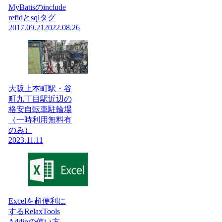
MyBatisのinclude
refidとsqlタグ
2017.09.21
2022.08.26
大阪上本町駅・谷
町九丁目駅近辺の
格安自転車駐輪場
（一時利用無料有
のみ）
2023.11.11
Excelを超便利に
するRelaxTools
Addinの使い方