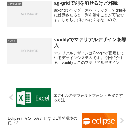
を指定をtrueに設定す...
ag-gridで列を消せるけど邪魔。
JavaScript
ag-gridでヘッダー列をドラッグしてgrid外
に移動させると、列を消すことが可能で
す。しかし、消されたくはないので、消
えないようにする方法を記載します。列
削除を無効にする。列削除を無効にする
には、suppressDragLeaveHid...
vuetifyでマテリアルデザインを導
vue.js
入
マテリアルデザインはGoogleが提唱して
いるデザインシステムです。今回紹介す
る、vuetifyはこのマテリアルデザインを
利用したVue Component Frameworkで
す。card/form/date pickerなどが用意され
て...
エクセルのデフォルトフォントを変更す
る方法
EclipseとかSTSみたいなIDE開発環境の
使い方