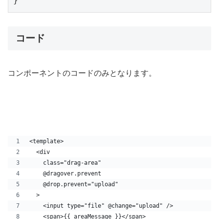
コード
コンポーネントのコードのみとなります。
<template>
  <div
    class="drag-area"
    @dragover.prevent
    @drop.prevent="upload"
  >
    <input type="file" @change="upload" />
    <span>{{ areaMessage }}</span>