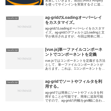
実装していきます。前回のAWS Amplify
を使ってサインインを実装する-2 に追加
していきます。環境等 項目 バージョン
node v10.15.3 npm 6.4.1 @aws-am...
ag-gridのLoadingオーバーレイ
JavaScript
をカスタマイズ。
ag-gridのLoadingオーバーレイをカスタマ
イズ。ag-gridのデフォルトはLoadingと文
字が表示されますが、今回は簡単に簡単
なLoadingを実装する。で紹介したepic-
spinnersを利用してみます。Loadingオ
ー...
[vue.js]単一ファイルコンポーネ
JavaScript
ントでコンポーネントを定義
vue.jsではコンポーネントを定義する方法
として、単一ファイルコンポーネントが
あります。これは、1コンポーネントを1
ファイルで管理することができる物とな
ります。このファイルでは、コンポーネ
ントで使用するHTML,javascript,cs...
ag-gridでソートやフィルタを利
JavaScript
用する。
ag-gridでは簡単にソートやフィルタを利
用することが可能です。簡単に追加可能
ですので、ag-gridの列幅をgrid幅に合わせ
て表示する。のコードに追加してみまし
ょう。ソートを追加する。enableSorting