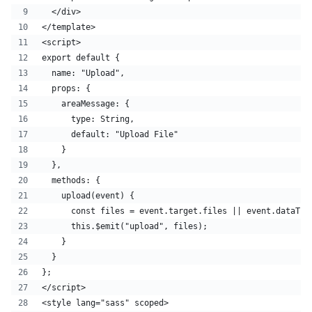
  </div>
</template>
<script>
export default {
  name: "Upload",
  props: {
    areaMessage: {
      type: String,
      default: "Upload File"
    }
  },
  methods: {
    upload(event) {
      const files = event.target.files || event.dataTra
      this.$emit("upload", files);
    }
  }
};
</script>
<style lang="sass" scoped>