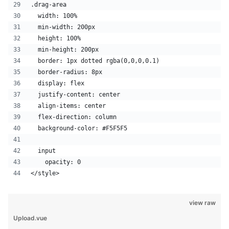
.drag-area
  width: 100%
  min-width: 200px
  height: 100%
  min-height: 200px
  border: 1px dotted rgba(0,0,0,0.1)
  border-radius: 8px
  display: flex
  justify-content: center
  align-items: center
  flex-direction: column
  background-color: #F5F5F5
  input
    opacity: 0
</style>
view raw
Upload.vue