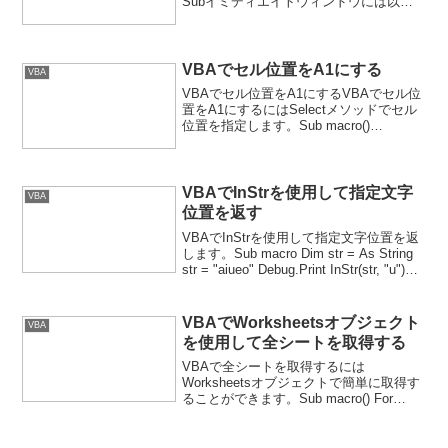
Subイミディエイトウィンドウには以下
のように表示されます。ab
VBAでセル位置をA1にする
VBA
VBAでセル位置をA1にするVBAでセル位
置をA1にするにはSelectメソッドでセル
位置を指定します。Sub macro()
ActiveSheet.Range("A1").SelectEnd Sub
VBAでInStrを使用して指定文字
VBA
位置を返す
VBAでInStrを使用して指定文字位置を返
します。Sub macro Dim str = As String
str = "aiueo" Debug.Print InStr(str, "u")
Debug.Print InStr(str,...
VBAでWorksheetsオブジェクト
VBA
を使用して全シートを取得する
VBAで全シートを取得するには
Worksheetsオブジェクトで簡単に取得す
ることができます。Sub macro() For
Each ws In Worksheets Debug.Print
ws.Name Next wsEnd Sub結...