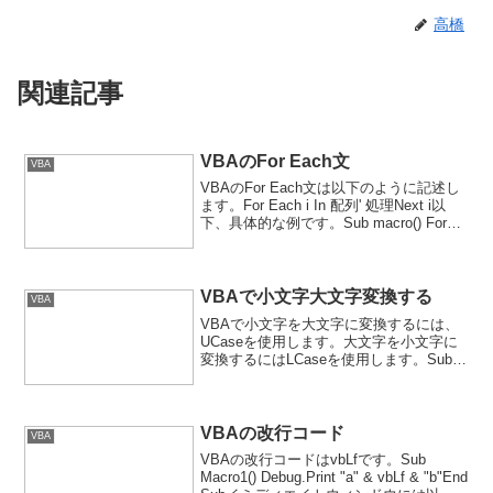
高橋
関連記事
VBAのFor Each文
VBA
VBAのFor Each文は以下のように記述し
ます。For Each i In 配列' 処理Next i以
下、具体的な例です。Sub macro() For
Each i In Array(1, 2, 3) Debug.Print i Ne...
VBAで小文字大文字変換する
VBA
VBAで小文字を大文字に変換するには、
UCaseを使用します。大文字を小文字に
変換するにはLCaseを使用します。Sub
macro() Debug.Print UCase("abc")
Debug.Print LCase("DEF")En...
VBAの改行コード
VBA
VBAの改行コードはvbLfです。Sub
Macro1() Debug.Print "a" & vbLf & "b"End