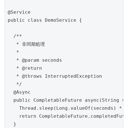
@Service

public class DemoService {

  /**

   * 非同期処理

   *

   * @param seconds

   * @return

   * @throws InterruptedException

   */

  @Async

  public CompletableFuture async(String se
    Thread.sleep(Long.valueOf(seconds) * 1
    return CompletableFuture.completedFu
  }
