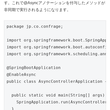
す。これで@Asyncアノテーションを付与したメソッドが
非同期で実行されるようになります。
package jp.co.confrage;

import org.springframework.boot.SpringAppl
import org.springframework.boot.autoconfig
import org.springframework.scheduling.anno
@SpringBootApplication

@EnableAsync

public class AsyncControllerApplication {

  public static void main(String[] args) {

    SpringApplication.run(AsyncControllerA
  }
