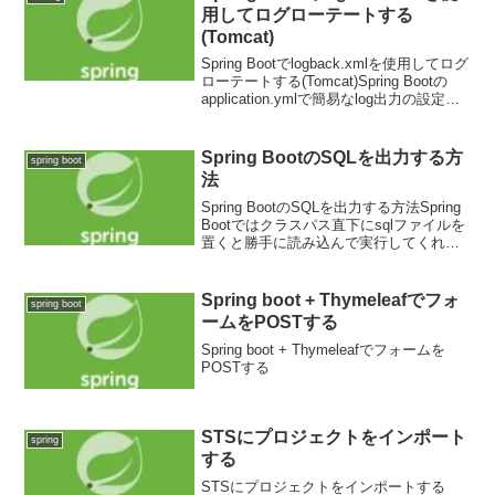
用してログローテートする
(Tomcat)
Spring Bootでlogback.xmlを使用してログ
ローテートする(Tomcat)Spring Bootの
application.ymlで簡易なlog出力の設定が
出来ますが、logback.xmlにログ出力情報
を記載すればtomca...
Spring BootのSQLを出力する方
spring boot
法
Spring BootのSQLを出力する方法Spring
Bootではクラスパス直下にsqlファイルを
置くと勝手に読み込んで実行してくれる
ようです。クラスパス直下とは
「src/main/resoures」です。
「src/main/resou...
Spring boot + Thymeleafでフォ
spring boot
ームをPOSTする
Spring boot + Thymeleafでフォームを
POSTする
STSにプロジェクトをインポート
spring
する
STSにプロジェクトをインポートする