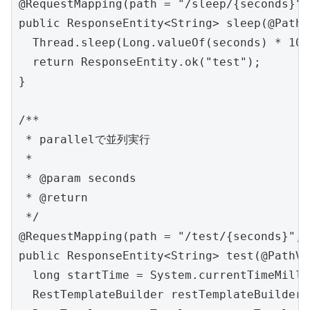
@RequestMapping(path = "/sleep/{seconds}",
public ResponseEntity<String> sleep(@PathV
  Thread.sleep(Long.valueOf(seconds) * 
  return ResponseEntity.ok("test");

}

/**

 * parallelで並列実行

 *

 * @param seconds

 * @return

 */

@RequestMapping(path = "/test/{seconds}", 
public ResponseEntity<String> test(@PathVa
  long startTime = System.currentTimeMillis
  RestTemplateBuilder restTemplateBuilder 