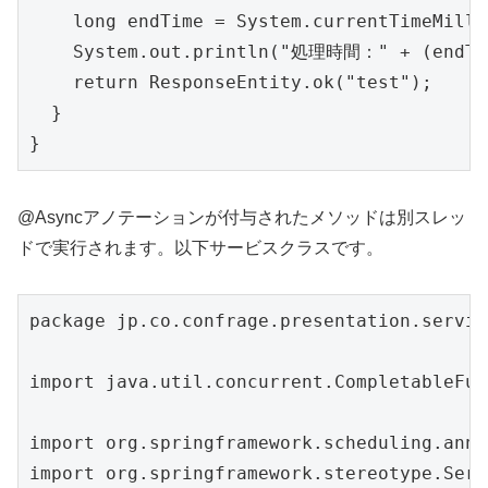
    long endTime = System.currentTimeMillis
    System.out.println("処理時間：" + (endTim
    return ResponseEntity.ok("test");

  }

}
@Asyncアノテーションが付与されたメソッドは別スレッ
ドで実行されます。以下サービスクラスです。
package jp.co.confrage.presentation.service
import java.util.concurrent.CompletableFutu
import org.springframework.scheduling.anno
import org.springframework.stereotype.Servi