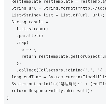
  RestTemplate restTemplate = restTemplate
  String url = String.format("http://local
  List<String> list = List.of(url, url); 
  String result =

    list.stream()

    .parallel()

    .map(

      e –> {

      return restTemplate.getForObject(url
    })

    .collect(Collectors.joining(",", "{", 
  long endTime = System.currentTimeMillis()
  System.out.println("処理時間：" + (endTime 
  return ResponseEntity.ok(result);

}