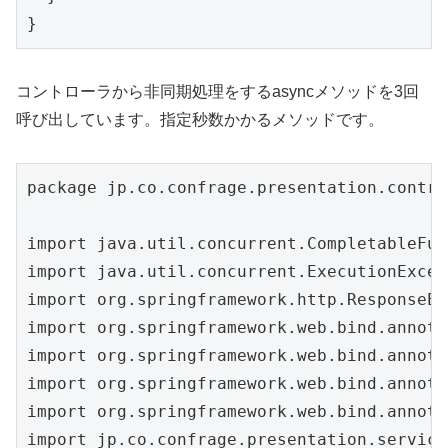
}
コントローラから非同期処理をするasyncメソッドを3回
呼び出しています。指定秒数かかるメソッドです。
package jp.co.confrage.presentation.contro
import java.util.concurrent.CompletableFutu
import java.util.concurrent.ExecutionExcep
import org.springframework.http.ResponseEn
import org.springframework.web.bind.annota
import org.springframework.web.bind.annota
import org.springframework.web.bind.annota
import org.springframework.web.bind.annota
import jp.co.confrage.presentation.service