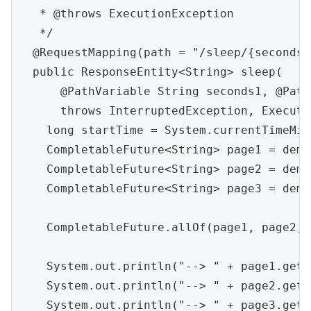
   * @throws ExecutionException

   */

  @RequestMapping(path = "/sleep/{seconds1
  public ResponseEntity<String> sleep(

      @PathVariable String seconds1, @Path
      throws InterruptedException, Executi
    long startTime = System.currentTimeMil
    CompletableFuture<String> page1 = demo
    CompletableFuture<String> page2 = demo
    CompletableFuture<String> page3 = demo
    CompletableFuture.allOf(page1, page
    System.out.println("--> " + page1.get()
    System.out.println("--> " + page2.get()
    System.out.println("--> " + page3.get()