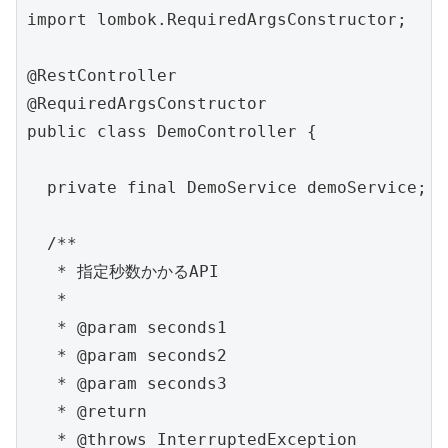
import lombok.RequiredArgsConstructor;

@RestController

@RequiredArgsConstructor

public class DemoController {

  private final DemoService demoService;

  /**

   * 指定秒数かかるAPI

   *

   * @param seconds1

   * @param seconds2

   * @param seconds3

   * @return

   * @throws InterruptedException
