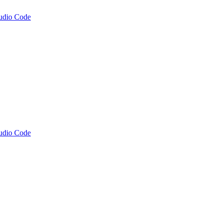
tudio Code
tudio Code