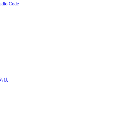
tudio Code
方法