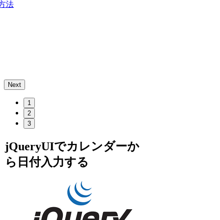
方法
Next
1
2
3
jQueryUIでカレンダーか
ら日付入力する