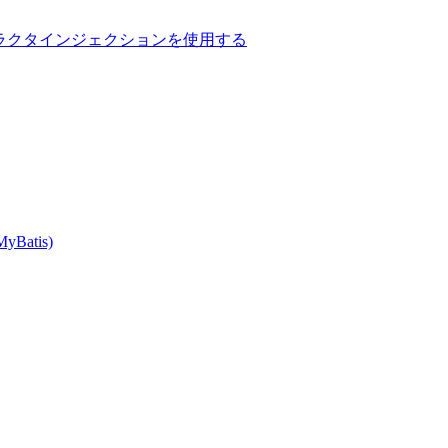
用してコンストラクタインジェクションを使用する
MyBatis)