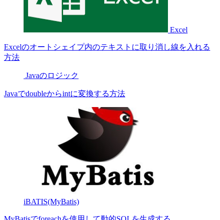
Excel
Excelのオートシェイプ内のテキストに取り消し線を入れる
方法
Javaのロジック
Javaでdoubleからintに変換する方法
iBATIS(MyBatis)
MyBatisでforeachを使用して動的SQLを生成する