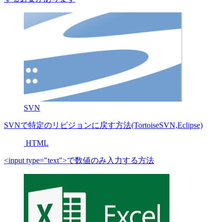
SVN
SVNで特定のリビジョンに戻す方法(TortoiseSVN,Eclipse)
HTML
<input type="text">で数値のみ入力する方法