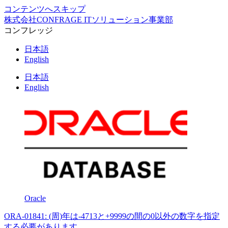
コンテンツへスキップ
株式会社CONFRAGE ITソリューション事業部
コンフレッジ
日本語
English
日本語
English
Oracle
ORA-01841: (周)年は-4713と+9999の間の0以外の数字を指定
する必要があります