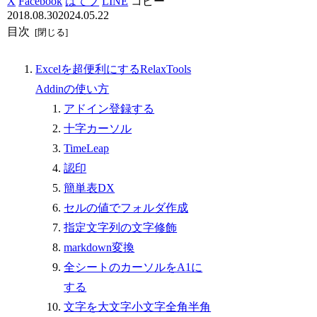
X
Facebook
はてブ
LINE
コピー
2018.08.30
2024.05.22
目次
Excelを超便利にするRelaxTools
Addinの使い方
アドイン登録する
十字カーソル
TimeLeap
認印
簡単表DX
セルの値でフォルダ作成
指定文字列の文字修飾
markdown変換
全シートのカーソルをA1に
する
文字を大文字小文字全角半角