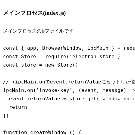
メインプロセス(index.js)
メインプロセスのjsファイルです。
const { app, BrowserWindow, ipcMain } = requ
const Store = require('electron-store')

const store = new Store()

// ★ipcMain.onでevent.returnValueにセットした値
ipcMain.on('invoke-key', (event, message) =>
  event.returnValue = store.get('window.name
  return

})

function createWindow () {
