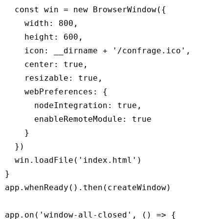
  const win = new BrowserWindow({

    width: 800,

    height: 600,

    icon: __dirname + '/confrage.ico',

    center: true,

    resizable: true,

    webPreferences: {

      nodeIntegration: true,

      enableRemoteModule: true

    }

  })

  win.loadFile('index.html')

}

app.whenReady().then(createWindow)

app.on('window-all-closed', () => {
