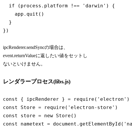
  if (process.platform !== 'darwin') {

    app.quit()

  }

})
ipcRenderer.sendSyncの場合は、
event.returnValueに返したい値をセットし
ないといけません。
レンダラープロセス(libs.js)
const { ipcRenderer } = require('electron')

const Store = require('electron-store')

const store = new Store()

const nametext = document.getElementById('na