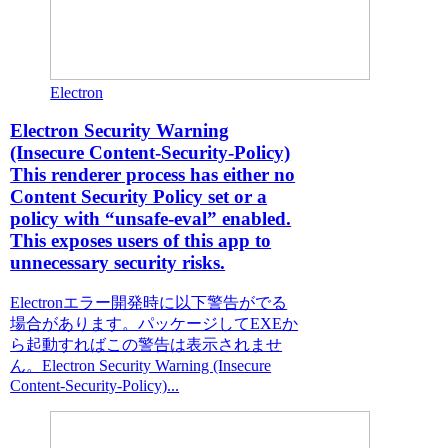
Electron
Electron Security Warning
(Insecure Content-Security-Policy)
This renderer process has either no
Content Security Policy set or a
policy with “unsafe-eval” enabled.
This exposes users of this app to
unnecessary security risks.
Electronエラー開発時に以下警告がでる
場合があります。パッケージしてEXEか
ら起動すればこの警告は表示されませ
ん。Electron Security Warning (Insecure
Content-Security-Policy)...