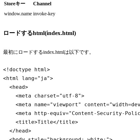
Storeキー
Channel
window.name
invoke-key
ロードするhtml(index.html)
最初にロードするindex.htmlは以下です。
<!doctype html>

<html lang="ja">

  <head>

    <meta charset="utf-8">

    <meta name="viewport" content="width=dev
    <meta http-equiv="Content-Security-Polic
    <title>Title</title>

  </head>

  <body style="background: white;">
