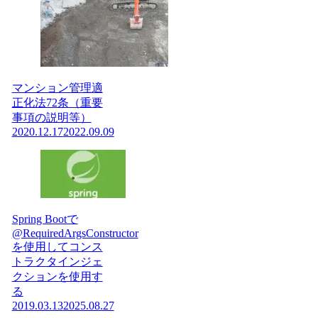
マンション管理適
正化法72条（重要
事項の説明等）
2020.12.17
2022.09.09
Spring Bootで
@RequiredArgsConstructor
を使用してコンス
トラクタインジェ
クションを使用す
る
2019.03.13
2025.08.27