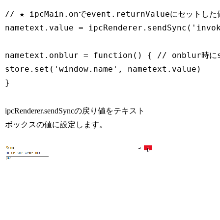
// ★ ipcMain.onでevent.returnValueにセットし
nametext.value = ipcRenderer.sendSync('invok
nametext.onblur = function() { // onblur時に
store.set('window.name', nametext.value)

}
ipcRenderer.sendSyncの戻り値をテキスト
ボックスの値に設定します。