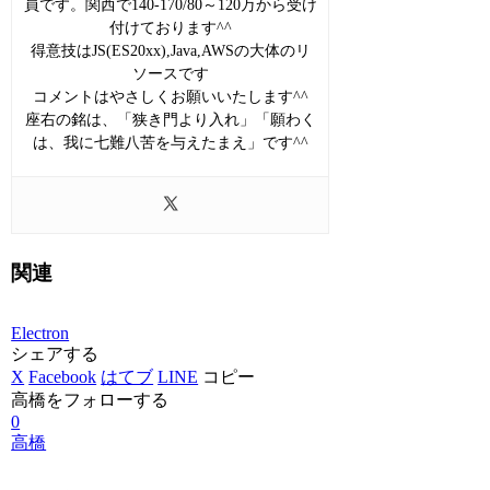
員です。関西で140-170/80～120万から受け
付けております^^
得意技はJS(ES20xx),Java,AWSの大体のリ
ソースです
コメントはやさしくお願いいたします^^
座右の銘は、「狭き門より入れ」「願わく
は、我に七難八苦を与えたまえ」です^^
関連
Electron
シェアする
X
Facebook
はてブ
LINE
コピー
高橋をフォローする
0
高橋