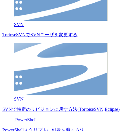
SVN
TortoseSVNでSVNユーザを変更する
SVN
SVNで特定のリビジョンに戻す方法(TortoiseSVN,Eclipse)
PowerShell
PowerShellスクリプトに引数を渡す方法